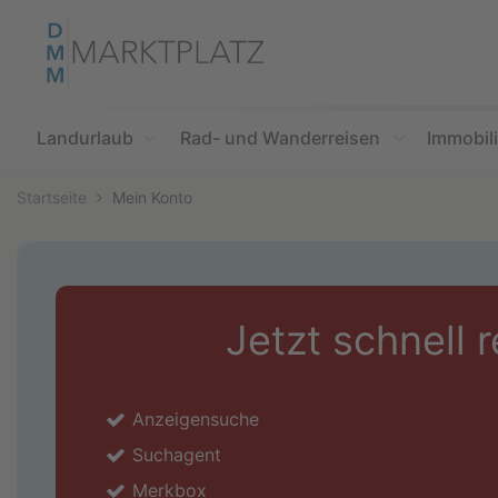
Accessibility
Modus
aktivieren
zur
Navigation
zum
Landurlaub
Rad- und Wanderreisen
Immobil
Inhalt
Startseite
Mein Konto
Jetzt schnell r
Anzeigensuche
Suchagent
Merkbox