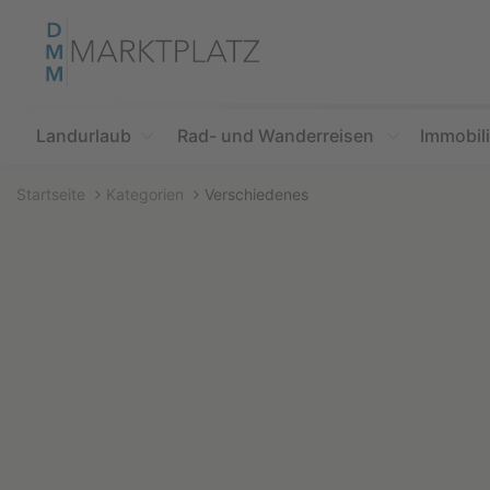
Accessibility
Modus
aktivieren
zur
Navigation
zum
Landurlaub
Rad- und Wanderreisen
Immobil
Inhalt
Startseite
Kategorien
Verschiedenes