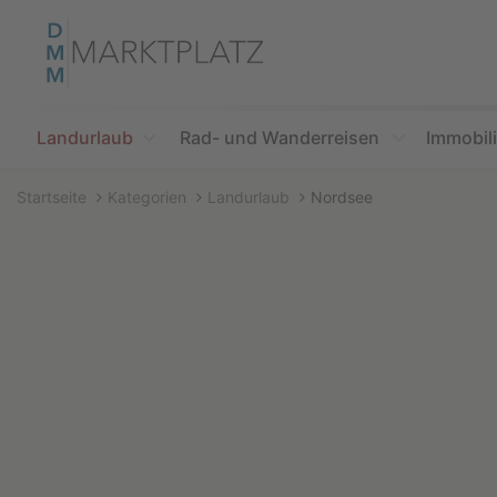
Accessibility
Modus
aktivieren
zur
Navigation
zum
Landurlaub
Rad- und Wanderreisen
Immobil
Inhalt
Startseite
Kategorien
Landurlaub
Nordsee