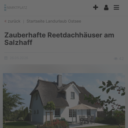
Accessibility
Modus
aktivieren
zurück
Startseite
Landurlaub
Ostsee
zur
Navigation
Zauberhafte Reetdachhäuser am
zum
Inhalt
Salzhaff
26.05.2026
Ansicht
42
Erstellungsdatum: