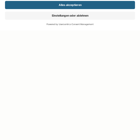
Kontakt aufnehmen
Notiz
Anzeige teilen
merken
schreiben
Ihr persönlicher Marktplatz
Sie suchen etwas ganz Bestimmtes, das Sie schon immer
haben wollten? Oder wissen Sie noch gar nicht genau, was es
ist, wonach es Sie begehrt und möchten nur mal stöbern?
Oder platzen Ihre Schränke schon aus allen Nähten und Sie
suchen einen praktischen Weg, etwas loszuwerden?
Egal, was Sie zu uns führt: Entdecken Sie die Möglichkeiten
auf Ihrem persönlichen Marktplatz.