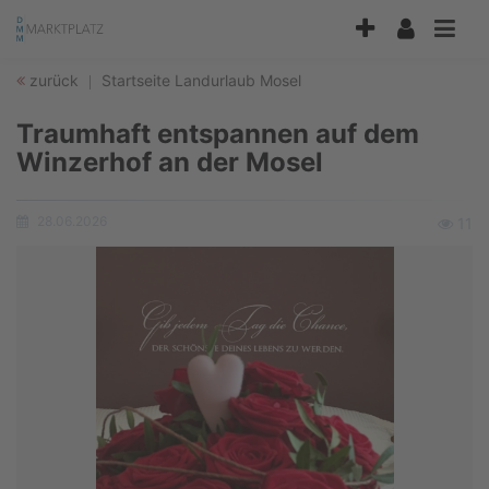
Accessibility
Modus
aktivieren
zurück
Startseite
Landurlaub
Mosel
zur
Navigation
Traumhaft entspannen auf dem
zum
Inhalt
Winzerhof an der Mosel
28.06.2026
Ansich
11
Erstellungsdatum: