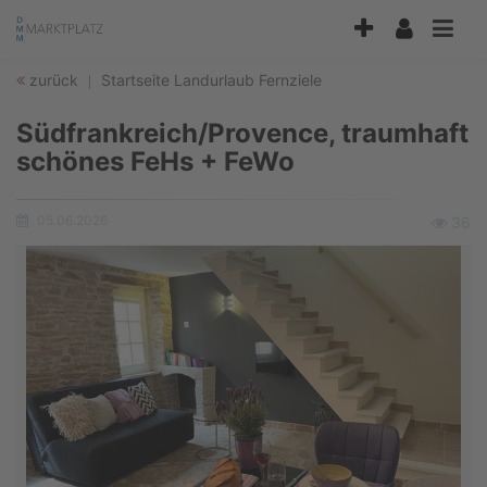
Accessibility
Modus
aktivieren
zurück
Startseite
Landurlaub
Fernziele
zur
Navigation
Südfrankreich/Provence, traumhaft
zum
Inhalt
schönes FeHs + FeWo
05.06.2026
Ansicht
36
Erstellungsdatum: