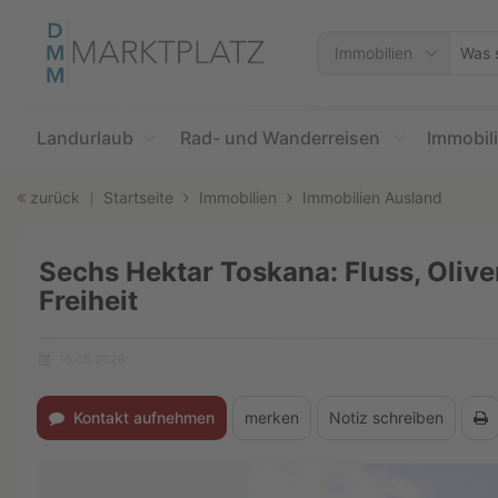
Accessibility
Modus
Was
Immobilien
aktivieren
suche
zur
Sie?
Navigation
zum
Landurlaub
Rad- und Wanderreisen
Immobil
Inhalt
zurück
Startseite
Immobilien
Immobilien Ausland
Sechs Hektar Toskana: Fluss, Oliv
Freiheit
16.05.2026
Erstellungsdatum:
Kontakt aufnehmen
merken
Notiz schreiben