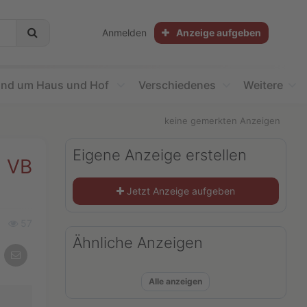
Anmelden
Anzeige aufgeben
nd um Haus und Hof
Verschiedenes
Weitere
keine gemerkten Anzeigen
Eigene Anzeige erstellen
€ VB
Jetzt Anzeige aufgeben
Ansichten
57
Ähnliche Anzeigen
Per
E-
Mail
Alle anzeigen
teilen