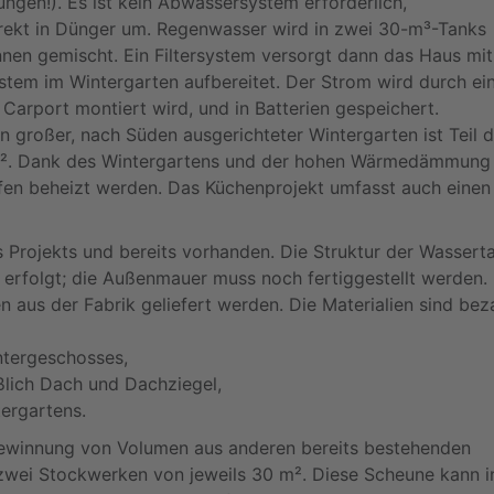
ngen!). Es ist kein Abwassersystem erforderlich,
irekt in Dünger um. Regenwasser wird in zwei 30-m³-Tanks
en gemischt. Ein Filtersystem versorgt dann das Haus mit
tem im Wintergarten aufbereitet. Der Strom wird durch ei
Carport montiert wird, und in Batterien gespeichert.
großer, nach Süden ausgerichteter Wintergarten ist Teil 
8 m². Dank des Wintergartens und der hohen Wärmedämmung
en beheizt werden. Das Küchenprojekt umfasst auch einen
es Projekts und bereits vorhanden. Die Struktur der Wassert
t erfolgt; die Außenmauer muss noch fertiggestellt werden.
 aus der Fabrik geliefert werden. Die Materialien sind bez
ntergeschosses,
ßlich Dach und Dachziegel,
tergartens.
ewinnung von Volumen aus anderen bereits bestehenden
 zwei Stockwerken von jeweils 30 m². Diese Scheune kann i