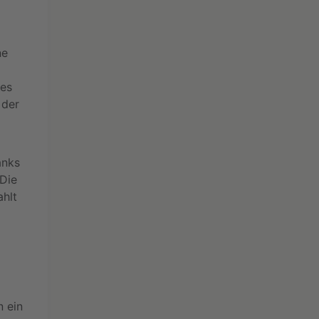
ne
des
 der
anks
 Die
ahlt
n ein