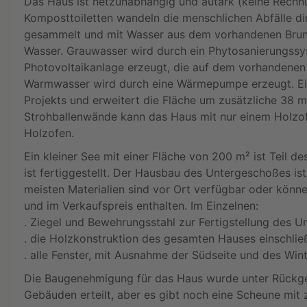
Das Haus ist netzunabhängig und autark (keine Rechnu
Komposttoiletten wandeln die menschlichen Abfälle d
gesammelt und mit Wasser aus dem vorhandenen Brunn
Wasser. Grauwasser wird durch ein Phytosanierungssys
Photovoltaikanlage erzeugt, die auf dem vorhandenen 
Warmwasser wird durch eine Wärmepumpe erzeugt. Ein 
Projekts und erweitert die Fläche um zusätzliche 3
Strohballenwände kann das Haus mit nur einem Holzof
Holzofen.
Ein kleiner See mit einer Fläche von 200 m² ist Teil d
ist fertiggestellt. Der Hausbau des Untergeschoßes is
meisten Materialien sind vor Ort verfügbar oder können
und im Verkaufspreis enthalten. Im Einzelnen:
. Ziegel und Bewehrungsstahl zur Fertigstellung des U
. die Holzkonstruktion des gesamten Hauses einschlie
. alle Fenster, mit Ausnahme der Südseite und des Win
Die Baugenehmigung für das Haus wurde unter Rückg
Gebäuden erteilt, aber es gibt noch eine Scheune mit