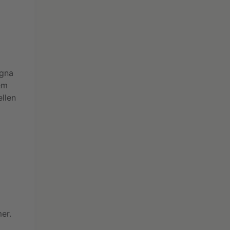
egna
dem
llen
er.