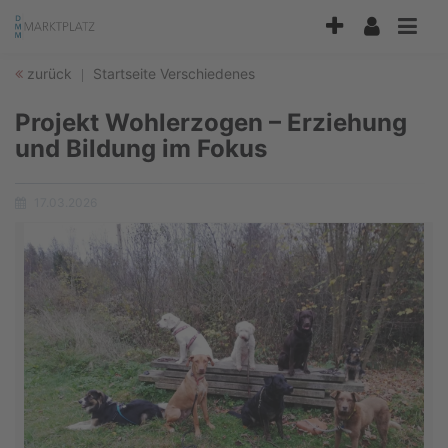
Accessibility
Modus
aktivieren
zurück
Startseite
Verschiedenes
zur
Navigation
Projekt Wohlerzogen – Erziehung
zum
Inhalt
und Bildung im Fokus
17.03.2026
Erstellungsdatum: