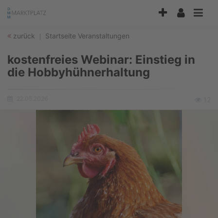
Accessibility
Modus
aktivieren
zurück
Startseite
Veranstaltungen
zur
Navigation
kostenfreies Webinar: Einstieg in
zum
Inhalt
die Hobbyhühnerhaltung
22.05.2026
Ansich
12
Erstellungsdatum: