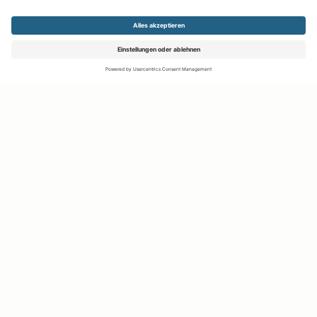
Kontakt aufnehmen
Notiz
Anzeige teilen
merken
schreiben
Ihr persönlicher Marktplatz
Sie suchen etwas ganz Bestimmtes, das Sie schon immer
haben wollten? Oder wissen Sie noch gar nicht genau, was es
ist, wonach es Sie begehrt und möchten nur mal stöbern?
Oder platzen Ihre Schränke schon aus allen Nähten und Sie
suchen einen praktischen Weg, etwas loszuwerden?
Egal, was Sie zu uns führt: Entdecken Sie die Möglichkeiten
auf Ihrem persönlichen Marktplatz.