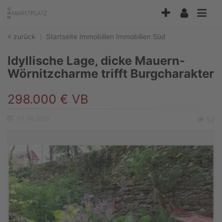
Accessibility
Modus
aktivieren
zurück
Startseite
Immobilien
Immobilien Süd
zur
Navigation
Idyllische Lage, dicke Mauern-
zum
Inhalt
Wörnitzcharme trifft Burgcharakter
298.000 € VB
03.06.2026
Ansicht
52
Erstellungsdatum: