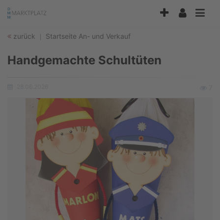
Accessibility
Modus
aktivieren
zurück
Startseite
An- und Verkauf
zur
Navigation
Handgemachte Schultüten
zum
Inhalt
28.06.2026
Ansic
7
Erstellungsdatum: