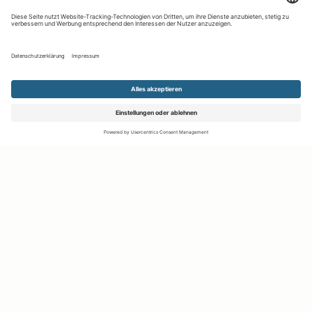
Kontakt aufnehmen
Notiz
Anzeige teilen
merken
schreiben
Ihr persönlicher Marktplatz
Sie suchen etwas ganz Bestimmtes, das Sie schon immer
haben wollten? Oder wissen Sie noch gar nicht genau, was es
ist, wonach es Sie begehrt und möchten nur mal stöbern?
Oder platzen Ihre Schränke schon aus allen Nähten und Sie