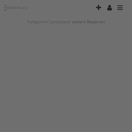
Accessibility
Modus
aktivieren
Kategorien
Landurlaub
andere Regionen
zur
Navigation
zum
Inhalt