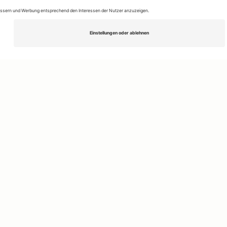
Kontakt
r
Deutsche Medien-Manufaktur GmbH &
Impressum
Co. KG