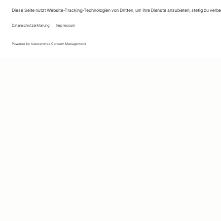
Ihr persönlicher Marktplatz
Sie suchen etwas ganz Bestimmtes, das Sie schon imme
haben wollten? Oder wissen Sie noch gar nicht genau,