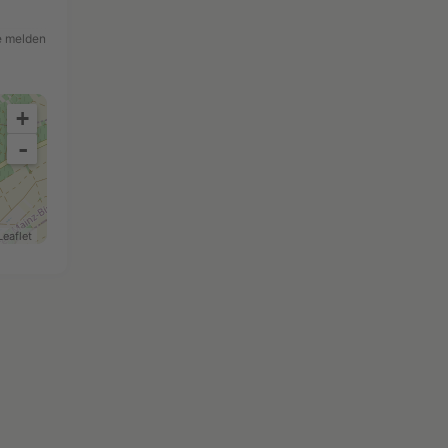
 melden
+
-
Leaflet