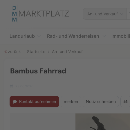
Accessibility
Modus
W
An- und Verkauf
aktivieren
s
zur
S
Navigation
zum
Landurlaub
Rad- und Wanderreisen
Immobil
Inhalt
zurück
Startseite
An- und Verkauf
Bambus Fahrrad
23.06.2026
Erstellungsdatum:
Kontakt aufnehmen
merken
Notiz schreiben