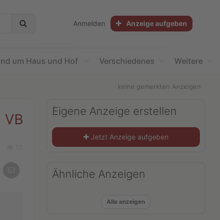
Anmelden
Anzeige aufgeben
nd um Haus und Hof
Verschiedenes
Weitere
keine gemerkten Anzeigen
Eigene Anzeige erstellen
€ VB
Jetzt Anzeige aufgeben
Ansichten
10
Per
Ähnliche Anzeigen
E-
Mail
teilen
Alle anzeigen